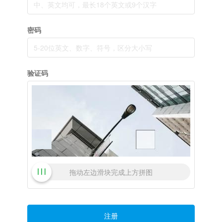
密码
验证码
拖动左边滑块完成上方拼图
注册